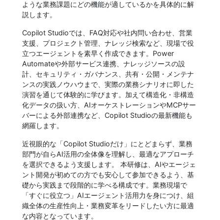
ような業務課題にどの機能が適しているかを具体的に解
説します。
Copilot Studioでは、FAQ対応や社内問い合わせ、営業
支援、プロジェクト管理、ナレッジ検索など、現場で役
立つエージェントを素早く作成できます。Power
Automateや外部サービス連携、ナレッジソースの設
計、セキュリティ・ガバナンス、共有・公開・メンテナ
ンスの実践ノウハウまで、実際の業務シナリオに即した
演習を通じて体験的に学びます。加えて構造化・非構造
化データの扱い方、AIオーケストレーションやMCPサー
バーによる外部連携など、Copilot Studioの最新機能も
網羅します。
近視眼的な「Copilot Studioだけ」にとどまらず、業務
部門が自らAI活用の全体像を理解し、最適なアプローチ
を選択できるよう支援します。 本研修は、AIやエージェ
ント開発が初めての方でも安心して参加できるよう、基
礎から実践まで段階的に学べる構成です。業務現場で
「すぐに役立つ」AIエージェント活用力を身につけ、組
織全体の生産性向上・業務変革をリードしたい方に最適
な内容となっています。