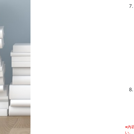
※内
い。