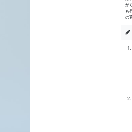
が
も
の