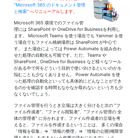
"Microsoft 365 のドキュメント管理
と検索"
へリニューアルします。
Microsoft 365 環境でのファイル管
理には SharePoint や OneDrive for Businessを利用し
ます。 Microsoft Teams を使う場合でも Yammer を使
う場合でもファイル格納場所は SharePoint が中心で
す。 また場合によっては Power Automate を組み合わ
せた処理の自動化も可能です。ただ、Teams や
SharePoint , OneDrive for Business など様々なツール
がある中で何をどういう目的で使い分けるといいのかを
悩むことも少なくありません。 Power Automate を使
った処理の自動化といっても具体的にどんなことができ
るのかを確認する時間もなかなか取れない という方も少
なくないでしょう。
ファイル管理を行うとき立場は大きく分けると次の "フ
ァイル作成者"、"ファイル閲覧者"、"ファイル管理の 全
体の管理者" に分かれます。ファイル作成者の立場を考
えると、ファイルを作成するということは、 多くの場合
「情報を収集」⇒「情報の整理」⇒「情報の公開(権限管
理も含む)」をするという作業の流れになるでしょう。