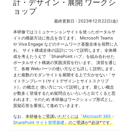
計・デザイン・展開 ワークシ
ョップ
最終更新日 :
2023年12月22日(金)
本研修ではコミュケーションサイトを使ったポータルサ
イトの構築方法に焦点を当てます。 Microsoft Teams
や Viva Engage などのチームワーク基盤全体を視野に入
れ、 サイト構成全体の設計について説明します。全体構
成を考えたうえで 「SharePoint ハブ」を組み合わせた
ポータルサイト構築の実践演習を行います。 演習を通じ
て、各種 Webパーツの使い方なども詳しく説明します。
また複数のモダンサイトを展開する上で欠かせない「サ
イトテンプレート(サイトデザインとサイトスクリプ
ト)」の概念と 使い方について説明します。新しい概念
が数多く登場するため疑問点もいろいろと出てくると思
われます。そのため 本研修はワークショップ形式とし、
質疑応答を重視して進めていきます。
なお、
本研修をご受講いただくには「
Microsoft 365 -
SharePoint サイト管理基礎
」のご受講が
*
必須
*
です。