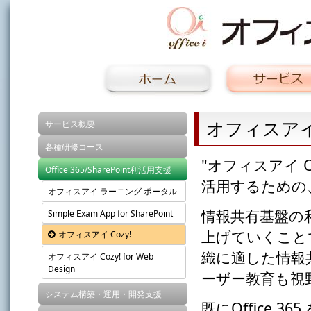
オフィスアイ 
サービス概要
各種研修コース
"オフィスアイ Coz
Office 365/SharePoint利活用支援
活用するための
オフィスアイ ラーニング ポータル
情報共有基盤の
Simple Exam App for SharePoint
上げていくこと
オフィスアイ Cozy!
織に適した情報
オフィスアイ Cozy! for Web
Design
ーザー教育も視
システム構築・運用・開発支援
既にOffice 