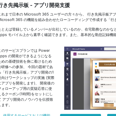
行き先掲示板 - アプリ開発支援
これまで日本の Microsoft 365 ユーザーの方々から、 行き先掲
Microsoft 365 の機能を組み合わせたローコーディングで作成する
たとえば登録しているメンバーが出社しているのか、在宅勤務なのかなどを SharePoi
Apps モバイル上から素早く確認できます。また、基本的な勤怠記録機
このサービスプランでは Power
Apps の開発ができるようになる
ための基礎技術を身に着けるため
の研修への参加、 今回の題材であ
る「行き先掲示板」アプリ開発の1
社向けワークショップの実施 (実際
にアプリを開発します)、 開発後の
フォローアップ用の質疑応答に使
えるクーポン(1時間)をセットにし
て アプリ開発のノウハウを伝授致
します。
使用するサービスおよび機能