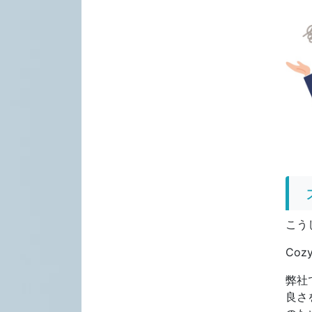
こう
Co
弊社
良さ