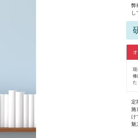
弊社
し
オ
現
修
た
定
施
け
魅